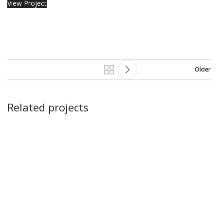
View Project
Older
Related projects
Kitchen
Leo uteu ullamcorper