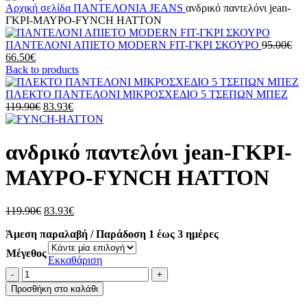
Αρχική σελίδα
ΠΑΝΤΕΛΟΝΙΑ
JEANS
ανδρικό παντελόνι jean-
ΓΚΡΙ-ΜΑΥΡΟ-FYNCH HATTON
Ori
ΠΑΝΤΕΛΟΝΙ ΑΠΙΕΤΟ MODERN FIT-ΓΚΡΙ ΣΚΟΥΡΟ
95.00
€
Η
pri
66.50
€
τρέχουσα
was
Back to products
τιμή
95.
είναι:
ΠΛΕΚΤΟ ΠΑΝΤΕΛΟΝΙ ΜΙΚΡΟΣΧΕΔΙΟ 5 ΤΣΕΠΩΝ ΜΠΕΖ
66.50€.
Original
Η
119.90
€
83.93
€
price
τρέχουσα
was:
τιμή
119.90€.
είναι:
ανδρικό παντελόνι jean-ΓΚΡΙ-
83.93€.
ΜΑΥΡΟ-FYNCH HATTON
Original
Η
119.90
€
83.93
€
price
τρέχουσα
Άμεση παραλαβή / Παράδοση 1 έως 3 ημέρες
was:
τιμή
119.90€.
είναι:
Μέγεθος
83.93€.
Εκκαθάριση
ανδρικό
παντελόνι
Προσθήκη στο καλάθι
jean-