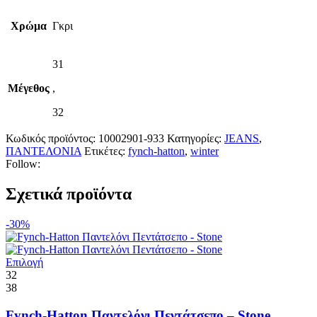
Χρώμα
Γκρι
31
Μέγεθος
,
32
Κωδικός προϊόντος:
10002901-933
Κατηγορίες:
JEANS
,
ΠΑΝΤΕΛΟΝΙΑ
Ετικέτες:
fynch-hatton
,
winter
Follow:
Σχετικά προϊόντα
-30%
Αυτό
Επιλογή
το
32
προϊόν
38
έχει
πολλαπλές
Fynch-Hatton Παντελόνι Πεντάτσεπο – Stone