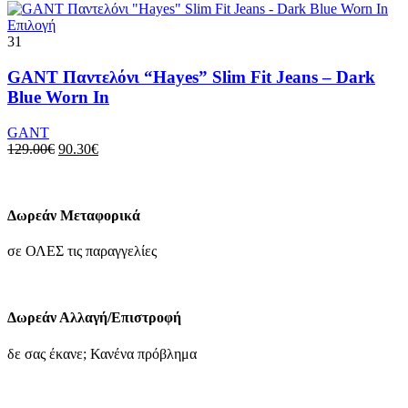
να
149.00€.
είναι:
επιλεγούν
Αυτό
104.30€.
Επιλογή
στη
το
31
σελίδα
προϊόν
του
έχει
GANT Παντελόνι “Hayes” Slim Fit Jeans – Dark
προϊόντος
πολλαπλές
Blue Worn In
παραλλαγές.
Οι
GANT
επιλογές
Original
Η
129.00
€
90.30
€
μπορούν
price
τρέχουσα
να
was:
τιμή
επιλεγούν
129.00€.
είναι:
στη
90.30€.
Δωρεάν Μεταφορικά
σελίδα
του
σε ΟΛΕΣ τις παραγγελίες
προϊόντος
Δωρεάν Αλλαγή/Επιστροφή
δε σας έκανε; Κανένα πρόβλημα