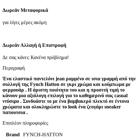
ΓΚΡΙ-
ΜΑΥΡΟ-
Δωρεάν Μεταφορικά
FYNCH
HATTON
για λίγες μέρες ακόμη
ποσότητα
Δωρεάν Αλλαγή ή Επιστροφή
Δε σας κάνει; Κανένα πρόβλημα!
Περιγραφή
Ένα ελαστικό παντελόνι jean ραμμένο σε ισια γραμμή από την
συλλογή της Fynch Hatton σε γκρι χρώμα και κούμπωμα με
φερμουάρ . Η άριστη ποιότητα του και η προσιτή τιμή το
κάνουν μια αξιόλογη επιλογή για το καθημερινό σας casual
ντύσιμο . Συνδυάστε το με ένα βαμβακερό πλεκτό σε έντονα
χρώματα και ολοκληρώστε το look ένα ζευγάρι sneaker
παπουτσια .
Επιπλέον πληροφορίες
Brand
FYNCH-HATTON