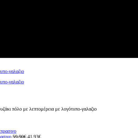
ζάκι πόλο με λεπτομέρεια με λογότυπο-γαλαζιο
Original
Η
ρασινο
59.90
€
41.93
€