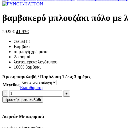
62.93€.
βαμβακερό μπλουζάκι πόλο με λ
Original
Η
59.90
€
41.93
€
price
τρέχουσα
casual fit
was:
τιμή
Βαμβάκι
59.90€.
είναι:
συμπαγή χρώματα
41.93€.
2-κουμπί
λεπτομέρεια λογότυπου
100% βαμβάκι
Άμεση παραλαβή / Παράδοση 1 έως 3 ημέρες
Μέγεθος
Εκκαθάριση
βαμβακερό
μπλουζάκι
Προσθήκη στο καλάθι
πόλο
με
λεπτομέρεια
Δωρεάν Μεταφορικά
με
λογότυπο-
για λίγες μέρες ακόμη