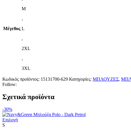
M
,
Μέγεθος
L
,
2XL
,
3XL
Κωδικός προϊόντος:
15131700-629
Κατηγορίες:
ΜΠΛΟΥΖΕΣ
,
ΜΠΛ
Follow:
Σχετικά προϊόντα
-30%
Αυτό
Επιλογή
το
S
προϊόν