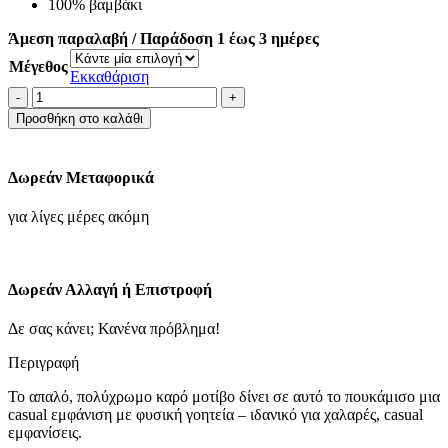
100% βαμβάκι
Άμεση παραλαβή / Παράδοση 1 έως 3 ημέρες
Μέγεθος
Εκκαθάριση
Βαμβακερό
πουκάμισο
Προσθήκη στο καλάθι
με
πολύχρωμο
καρό
Δωρεάν Μεταφορικά
σχέδιο
και
για λίγες μέρες ακόμη
γιακά
με
κουμπιά
ποσότητα
Δωρεάν Αλλαγή ή Επιστροφή
Δε σας κάνει; Κανένα πρόβλημα!
Περιγραφή
Το απαλό, πολύχρωμο καρό μοτίβο δίνει σε αυτό το πουκάμισο μια
casual εμφάνιση με φυσική γοητεία – ιδανικό για χαλαρές, casual
εμφανίσεις.