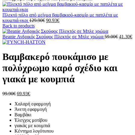
Πλεκτό πόλο από μείγμα βαμβακιού-κασμίρ με πατιλέτα με
Original
Η
κουμπιά-γκρι
129.90
€
90.93
€
price
τρέχουσα
Back to products
was:
τιμή
129.90€.
είναι:
Original
Beanie Ανδρικός Σκούφος Πλεκτός σε Μπλε χρώμα
59.00
€
41.30
€
90.93€.
price
τ
was:
τ
59.00€.
ε
Βαμβακερό πουκάμισο με
4
πολύχρωμο καρό σχέδιο και
γιακά με κουμπιά
Original
Η
99.90
€
69.93
€
price
τρέχουσα
Χαλαρή εφαρμογή
was:
τιμή
Άνετη εφαρμογή
99.90€.
είναι:
Βαμβάκι
69.93€.
Έλεγχος μοτίβου
γιακάς με κουμπιά
Κέντημα λογότυπου