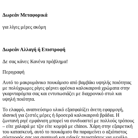
με
ρίγες-
ροζ
Δωρεάν Μεταφορικά
ποσότητα
για λίγες μέρες ακόμη
Δωρεάν Αλλαγή ή Επιστροφή
Δε σας κάνει; Κανένα πρόβλημα!
Περιγραφή
Αυτό το μακρυμάνικο πουκάμισο από βαμβάκι υψηλής ποιότητας
με πολύχρωμες ρίγες φέρνει φρέσκα καλοκαιρινά χρώματα στην
γκαρνταρόμπα σας και εντυπωσιάζει με διαχρονικό στυλ και
υψηλή ποιότητα.
Το ελαφρύ, αναπνεύσιμο υλικό εξασφαλίζει άνετη εφαρμογή,
ιδανική για ζεστές μέρες ή δροσερά καλοκαιρινά βράδια. Η
ζωντανή ριγέ εμφάνιση μπορεί να συνδυαστεί με πολλούς τρόπους
– είτε χαλαρά με τζιν είτε κομψά με chinos. Χάρη στην εξαιρετική
του κατασκευή, αυτό το πουκάμισο θα παραμείνει ο αξιόπιστος
σύντροφός σας για αναψυχή και ειδικές περιστάσεις για μεγάλο