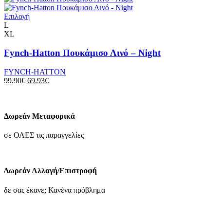
επιλεγούν
89.90€.
είναι:
στη
Αυτό
62.93€.
Επιλογή
σελίδα
το
L
του
προϊόν
XL
προϊόντος
έχει
πολλαπλές
Fynch-Hatton Πουκάμισο Λινό – Night
παραλλαγές.
Οι
FYNCH-HATTON
επιλογές
Original
Η
99.90
€
69.93
€
μπορούν
price
τρέχουσα
να
was:
τιμή
επιλεγούν
99.90€.
είναι:
στη
69.93€.
Δωρεάν Μεταφορικά
σελίδα
του
σε ΟΛΕΣ τις παραγγελίες
προϊόντος
Δωρεάν Αλλαγή/Επιστροφή
δε σας έκανε; Κανένα πρόβλημα