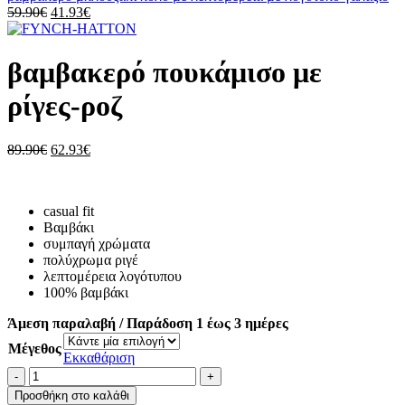
Original
Η
59.90
€
41.93
€
price
τρέχουσα
was:
τιμή
59.90€.
είναι:
βαμβακερό πουκάμισο με
41.93€.
ρίγες-ροζ
Original
Η
89.90
€
62.93
€
price
τρέχουσα
was:
τιμή
89.90€.
είναι:
casual fit
62.93€.
Βαμβάκι
συμπαγή χρώματα
πολύχρωμα ριγέ
λεπτομέρεια λογότυπου
100% βαμβάκι
Άμεση παραλαβή / Παράδοση 1 έως 3 ημέρες
Μέγεθος
Εκκαθάριση
βαμβακερό
πουκάμισο
Προσθήκη στο καλάθι