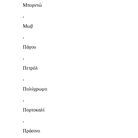
Μπορντώ
,
Μωβ
,
Πάγου
,
Πετρόλ
,
Πολύχρωμο
,
Πορτοκαλί
,
Πράσινο