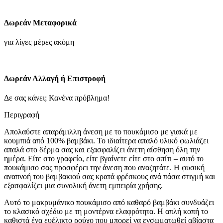
γιακά
με
Δωρεάν Μεταφορικά
κουμπιά-
μπλε
για λίγες μέρες ακόμη
σκουρο-
οινοπνευματη
ποσότητα
Δωρεάν Αλλαγή ή Επιστροφή
Δε σας κάνει; Κανένα πρόβλημα!
Περιγραφή
Απολαύστε απαράμιλλη άνεση με το πουκάμισο με γιακά με
κουμπιά από 100% βαμβάκι. Το ιδιαίτερα απαλό υλικό φωλιάζει
απαλά στο δέρμα σας και εξασφαλίζει άνετη αίσθηση όλη την
ημέρα. Είτε στο γραφείο, είτε βγαίνετε είτε στο σπίτι – αυτό το
πουκάμισο σας προσφέρει την άνεση που αναζητάτε. Η φυσική
αναπνοή του βαμβακιού σας κρατά φρέσκους ανά πάσα στιγμή και
εξασφαλίζει μια συνολική άνετη εμπειρία χρήσης.
Αυτό το μακρυμάνικο πουκάμισο από καθαρό βαμβάκι συνδυάζει
το κλασικό σχέδιο με τη μοντέρνα ελαφρότητα. Η απλή κοπή το
καθιστά ένα ευέλικτο ρούχο που μπορεί να ενσωματωθεί αβίαστα