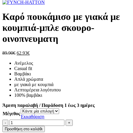
price
τρέχουσα
62.93€.
was:
τιμή
119.90€.
είναι:
Καρό πουκάμισο με γιακά με
83.93€.
κουμπιά-μπλε σκουρο-
οινοπνευματη
Original
Η
89.90
€
62.93
€
price
τρέχουσα
Ανέμελος
was:
τιμή
Casual fit
89.90€.
είναι:
Βαμβάκι
62.93€.
Απλά χρώματα
με γιακά με κουμπιά
Λεπτομέρεια λογότυπου
100% βαμβάκι
Άμεση παραλαβή / Παράδοση 1 έως 3 ημέρες
Μέγεθος
Εκκαθάριση
Καρό
πουκάμισο
Προσθήκη στο καλάθι
με