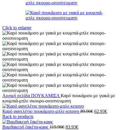
Click to enlarge
Αρχική σελίδα
ΠΟΥΚΑΜΙΣΑ
Καρό πουκάμισο με γιακά με
κουμπιά-μπλε σκουρο-οινοπνευματη
Original
Η
Καρό φανελένιο πουκάμισο-μπλε-κιτρινο
89.90
€
62.93
€
price
τρέχουσα
Back to products
was:
τιμή
Original
Η
89.90€.
είναι:
Βαμβακερή ζακέτα-καφε
119.90
€
83.93
€