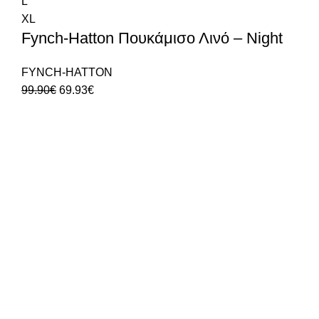
L
XL
Fynch-Hatton Πουκάμισο Λινό – Night
FYNCH-HATTON
99.90
€
69.93
€
Δωρεάν Μεταφορικά
σε ΟΛΕΣ τις παραγγελίες
Δωρεάν Αλλαγή/Επιστροφή
δε σας έκανε; Κανένα πρόβλημα