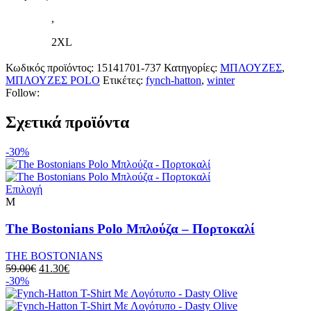
,
2XL
Κωδικός προϊόντος:
15141701-737
Κατηγορίες:
ΜΠΛΟΥΖΕΣ
,
ΜΠΛΟΥΖΕΣ POLO
Ετικέτες:
fynch-hatton
,
winter
Follow:
Σχετικά προϊόντα
-30%
Αυτό
Επιλογή
το
M
προϊόν
έχει
The Bostonians Polo Μπλούζα – Πορτοκαλί
πολλαπλές
παραλλαγές.
THE BOSTONIANS
Οι
Original
Η
59.00
€
41.30
€
επιλογές
price
τρέχουσα
-30%
μπορούν
was:
τιμή
να
59.00€.
είναι: