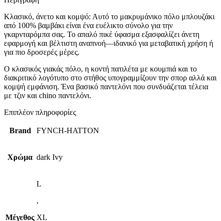
Κλασικό, άνετο και κομψό: Αυτό το μακρυμάνικο πόλο μπλουζάκι
από 100% βαμβάκι είναι ένα ευέλικτο σύνολο για την
γκαρνταρόμπα σας. Το απαλό πικέ ύφασμα εξασφαλίζει άνετη
εφαρμογή και βέλτιστη αναπνοή—ιδανικό για μεταβατική χρήση ή
για πιο δροσερές μέρες.
Ο κλασικός γιακάς πόλο, η κοντή πατιλέτα με κουμπιά και το
διακριτικό λογότυπο στο στήθος υπογραμμίζουν την σπορ αλλά και
κομψή εμφάνιση. Ένα βασικό παντελόνι που συνδυάζεται τέλεια
με τζιν και chino παντελόνι.
Επιπλέον πληροφορίες
Brand
FYNCH-HATTON
Χρώμα
dark Ivy
L
,
Μέγεθος
XL