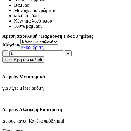
79.90€.
είναι:
Βαμβάκι
55.93€.
Μονόχρωμα χρώματα
κολάρο πόλο
Κέντημα λογότυπου
100% βαμβάκι
Άμεση παραλαβή / Παράδοση 1 έως 3 ημέρες
Μέγεθος
Εκκαθάριση
Μακρυμάνικο
βαμβακερό
Προσθήκη στο καλάθι
πόλο
μπλουζάκι-
σκουρο
Δωρεάν Μεταφορικά
πρασινο
ποσότητα
για λίγες μέρες ακόμη
Δωρεάν Αλλαγή ή Επιστροφή
Δε σας κάνει; Κανένα πρόβλημα!
Περιγραφή