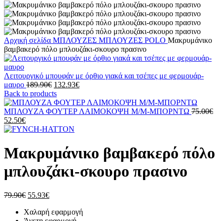
Αρχική σελίδα
ΜΠΛΟΥΖΕΣ
ΜΠΛΟΥΖΕΣ POLO
Μακρυμάνικο
βαμβακερό πόλο μπλουζάκι-σκουρο πρασινο
Λειτουργικό μπουφάν με όρθιο γιακά και τσέπες με φερμουάρ-
Original
Η
μαυρο
189.90
€
132.93
€
price
τρέχουσα
Back to products
was:
τιμή
189.90€.
είναι:
Or
ΜΠΛΟΥΖΑ ΦΟΥΤΕΡ ΛΑΙΜΟΚΟΨΗ M/M-ΜΠΟΡΝΤΩ
75.00
€
Η
132.93€.
pr
52.50
€
τρέχουσα
wa
τιμή
75
είναι:
Μακρυμάνικο βαμβακερό πόλο
52.50€.
μπλουζάκι-σκουρο πρασινο
Original
Η
79.90
€
55.93
€
price
τρέχουσα
Χαλαρή εφαρμογή
was:
τιμή
Άνετη εφαρμογή