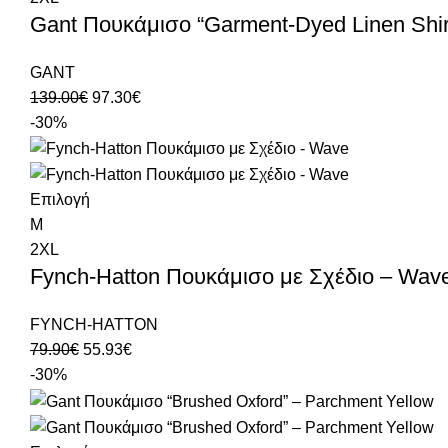
Gant Πουκάμισο “Garment-Dyed Linen Shir
GANT
139.00
€
97.30
€
-30%
Επιλογή
M
2XL
Fynch-Hatton Πουκάμισο με Σχέδιο – Wav
FYNCH-HATTON
79.90
€
55.93
€
-30%