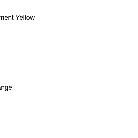
ment Yellow
ange