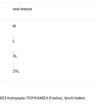
new breeze
M
,
L
,
XL
,
2XL
-653
Κατηγορία:
ΠΟΥΚΑΜΙΣΑ
Ετικέτες:
fynch-hatton
,