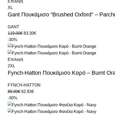
Επιλογή
XL
Gant Πουκάμισο “Brushed Oxford” – Parch
GANT
119.00
€
83.30
€
-30%
Επιλογή
2XL
Fynch-Hatton Πουκάμισο Καρό – Burnt Or
FYNCH-HATTON
89.90
€
62.93
€
-30%