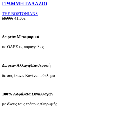
πολλαπλές
ΓΡΑΜΜΗ ΓΑΛΑΖΙΟ
παραλλαγές.
Οι
THE BOSTONIANS
επιλογές
Original
Η
59.00
€
41.30
€
μπορούν
price
τρέχουσα
να
was:
τιμή
επιλεγούν
59.00€.
είναι:
στη
41.30€.
Δωρεάν Μεταφορικά
σελίδα
του
σε ΟΛΕΣ τις παραγγελίες
προϊόντος
Δωρεάν Αλλαγή/Επιστροφή
δε σας έκανε; Κανένα πρόβλημα
100% Ασφάλεια Συναλλαγών
με όλους τους τρόπους πληρωμής