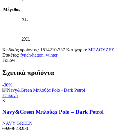
Μέγεθος
,
XL
,
2XL
Κωδικός προϊόντος:
1514210-737
Κατηγορία:
ΜΠΛΟΥΖΕΣ
Ετικέτες:
fynch-hatton
,
winter
Follow:
Σχετικά προϊόντα
-30%
Αυτό
Επιλογή
το
S
προϊόν
έχει
Navy&Green Mπλούζα Polo – Dark Petrol
πολλαπλές
παραλλαγές.
NAVY GREEN
Οι
Original
Η
69.90
€
48.93
€