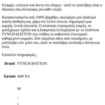
Ελαφρύ, ευέλικτο και άνετο στο δέρμα – αυτό το πουλόβερ είναι ο
ιδανικός σας σύντροφος για κάθε εποχή.
Κατασκευασμένο από 100% βαμβάκι, προσφέρει μια ιδιαίτερα
απαλή αίσθηση και, χάρη στο λεπτό πλεκτό, δημιουργεί μια
κομψή, λεπτή σιλουέτα. Ο κλασικός στρογγυλός λαιμός, το
μονόχρωμο σχέδιο και η διακριτική λεπτομέρεια με το λογότυπο
FYNCH-HATTON στο στήθος το καθιστούν ένα κομψό
καθημερινό κομμάτι. Είτε φοριέται πάνω από πουκάμισο, με
μπλουζάκι είτε μόνο του, αυτό το πουλόβερ συνδυάζει άνεση και
στυλ.
Επιπλέον πληροφορίες
Brand
FYNCH-HATTON
Χρώμα
dark Ivy
M
,
L