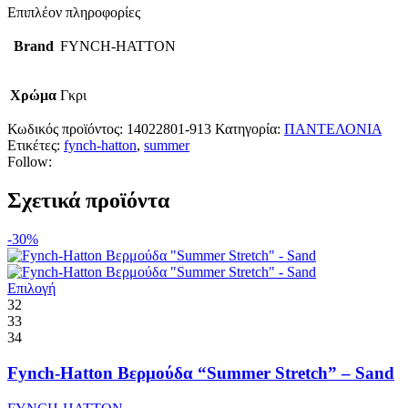
Επιπλέον πληροφορίες
Brand
FYNCH-HATTON
Χρώμα
Γκρι
Κωδικός προϊόντος:
14022801-913
Κατηγορία:
ΠΑΝΤΕΛΟΝΙΑ
Ετικέτες:
fynch-hatton
,
summer
Follow:
Σχετικά προϊόντα
-30%
Αυτό
Επιλογή
το
32
προϊόν
33
έχει
34
πολλαπλές
παραλλαγές.
Fynch-Hatton Βερμούδα “Summer Stretch” – Sand
Οι
επιλογές