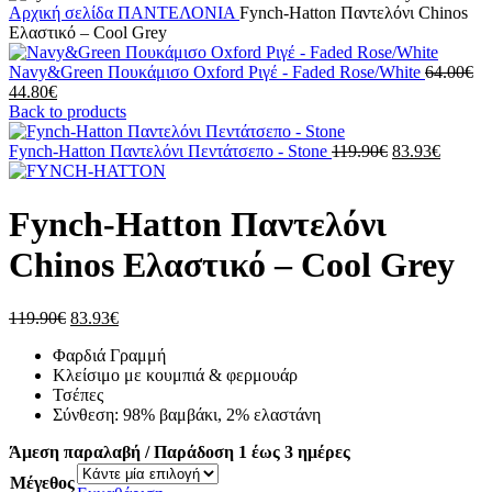
Αρχική σελίδα
ΠΑΝΤΕΛΟΝΙΑ
Fynch-Hatton Παντελόνι Chinos
Ελαστικό – Cool Grey
Or
Navy&Green Πουκάμισο Oxford Ριγέ - Faded Rose/White
64.00
€
Η
pr
44.80
€
τρέχουσα
wa
Back to products
τιμή
64
είναι:
Original
Η
Fynch-Hatton Παντελόνι Πεντάτσεπο - Stone
119.90
€
83.93
€
44.80€.
price
τρέχου
was:
τιμή
119.90€.
είναι:
Fynch-Hatton Παντελόνι
83.93€.
Chinos Ελαστικό – Cool Grey
Original
Η
119.90
€
83.93
€
price
τρέχουσα
Φαρδιά Γραμμή
was:
τιμή
Κλείσιμο με κουμπιά & φερμουάρ
119.90€.
είναι:
Τσέπες
83.93€.
Σύνθεση: 98% βαμβάκι, 2% ελαστάνη
Άμεση παραλαβή / Παράδοση 1 έως 3 ημέρες
Μέγεθος