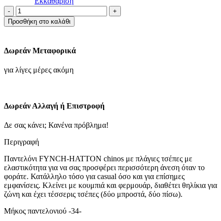
Εκκαθάριση
Fynch-
Hatton
Προσθήκη στο καλάθι
Παντελόνι
Chinos
Ελαστικό
Δωρεάν Μεταφορικά
-
Cool
για λίγες μέρες ακόμη
Grey
ποσότητα
Δωρεάν Αλλαγή ή Επιστροφή
Δε σας κάνει; Κανένα πρόβλημα!
Περιγραφή
Παντελόνι FYNCH-HATTON chinos με πλάγιες τσέπες με
ελαστικότητα για να σας προσφέρει περισσότερη άνεση όταν το
φοράτε.
Κατάλληλο τόσο για casual όσο και για επίσημες
εμφανίσεις. Κλείνει με κουμπιά και φερμουάρ, διαθέτει θηλίκια για
ζώνη και έχει τέσσερις τσέπες (δύο μπροστά, δύο πίσω).
Μήκος παντελονιού -34-