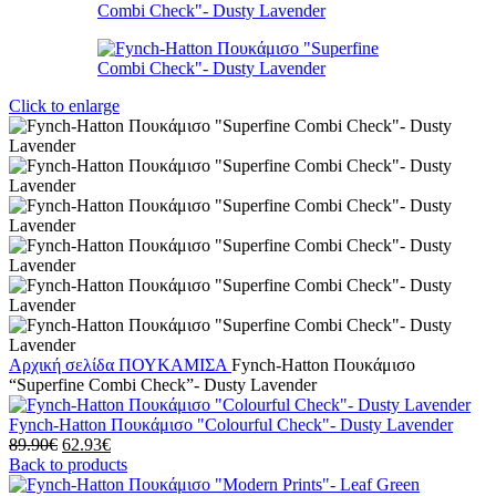
Click to enlarge
Αρχική σελίδα
ΠΟΥΚΑΜΙΣΑ
Fynch-Hatton Πουκάμισο
“Superfine Combi Check”- Dusty Lavender
Fynch-Hatton Πουκάμισο "Colourful Check"- Dusty Lavender
Original
Η
89.90
€
62.93
€
price
τρέχουσα
Back to products
was:
τιμή