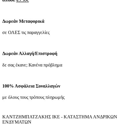
65.00
€
45.50
€
να
price
τρέχουσα
επιλεγούν
was:
τιμή
στη
65.00€.
είναι:
σελίδα
45.50€.
Δωρεάν Μεταφορικά
του
προϊόντος
σε ΟΛΕΣ τις παραγγελίες
Δωρεάν Αλλαγή/Επιστροφή
δε σας έκανε; Κανένα πρόβλημα
100% Ασφάλεια Συναλλαγών
με όλους τους τρόπους πληρωμής
ΚΑΝΤΖΗΜΠΑΤΖΑΚΗΣ ΙΚΕ - ΚΑΤΑΣΤΗΜΑ ΑΝΔΡΙΚΩΝ
ΕΝΔΥΜΑΤΩΝ