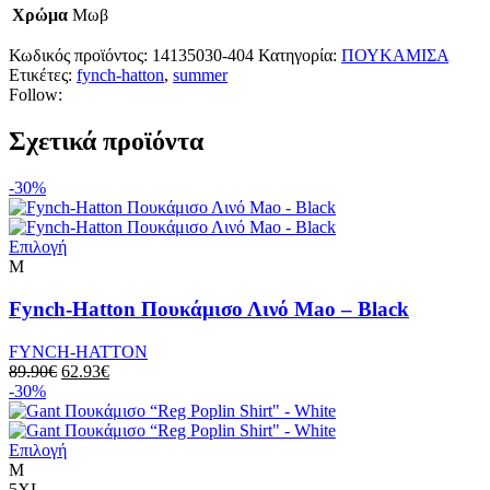
Χρώμα
Μωβ
Κωδικός προϊόντος:
14135030-404
Κατηγορία:
ΠΟΥΚΑΜΙΣΑ
Ετικέτες:
fynch-hatton
,
summer
Follow:
Σχετικά προϊόντα
-30%
Αυτό
Επιλογή
το
M
προϊόν
έχει
Fynch-Hatton Πουκάμισο Λινό Μao – Black
πολλαπλές
παραλλαγές.
FYNCH-HATTON
Οι
Original
Η
89.90
€
62.93
€
επιλογές
price
τρέχουσα
-30%
μπορούν
was:
τιμή
να
89.90€.
είναι:
επιλεγούν
Αυτό
62.93€.
Επιλογή
στη
το
M
σελίδα
προϊόν
5XL