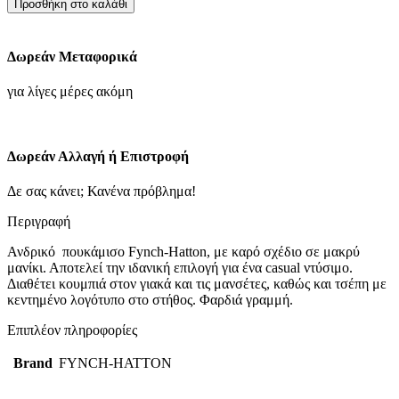
Προσθήκη στο καλάθι
Πουκάμισο
"Superfine
Combi
Δωρεάν Μεταφορικά
Check"-
Dusty
για λίγες μέρες ακόμη
Lavender
ποσότητα
Δωρεάν Αλλαγή ή Επιστροφή
Δε σας κάνει; Κανένα πρόβλημα!
Περιγραφή
Ανδρικό πουκάμισο Fynch-Hatton, με καρό σχέδιο σε μακρύ
μανίκι. Αποτελεί την ιδανική επιλογή για ένα casual ντύσιμο.
Διαθέτει κουμπιά στον γιακά και τις μανσέτες, καθώς και τσέπη με
κεντημένο λογότυπο στο στήθος. Φαρδιά γραμμή.
Επιπλέον πληροφορίες
Brand
FYNCH-HATTON