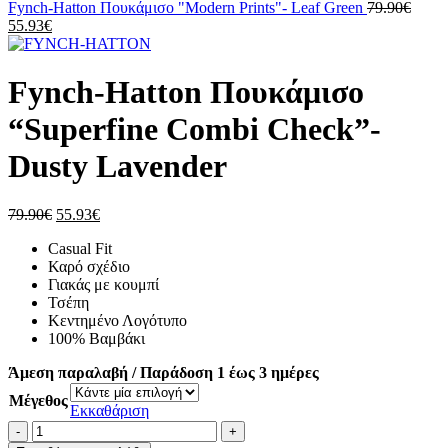
89.90€.
είναι:
Origi
Fynch-Hatton Πουκάμισο "Modern Prints"- Leaf Green
79.90
€
Η
62.93€.
price
55.93
€
τρέχουσα
was:
τιμή
79.90
είναι:
Fynch-Hatton Πουκάμισο
55.93€.
“Superfine Combi Check”-
Dusty Lavender
Original
Η
79.90
€
55.93
€
price
τρέχουσα
Casual Fit
was:
τιμή
Καρό σχέδιο
79.90€.
είναι:
Γιακάς με κουμπί
55.93€.
Τσέπη
Κεντημένο Λογότυπο
100% Βαμβάκι
Άμεση παραλαβή / Παράδοση 1 έως 3 ημέρες
Μέγεθος
Εκκαθάριση
Fynch-
Hatton