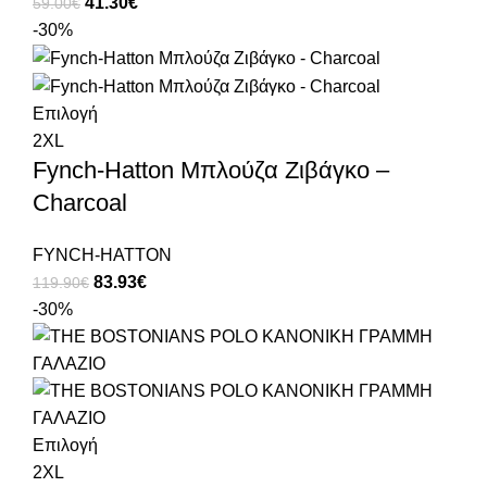
41.30
€
59.00
€
-30%
Επιλογή
2XL
Fynch-Hatton Μπλούζα Ζιβάγκο –
Charcoal
FYNCH-HATTON
83.93
€
119.90
€
-30%
Επιλογή
2XL