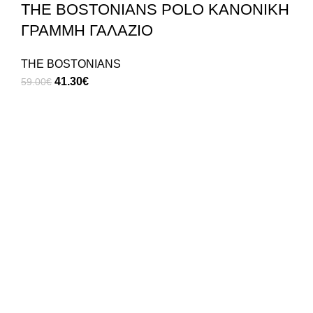
THE BOSTONIANS POLO ΚΑΝΟΝΙΚΗ
ΓΡΑΜΜΗ ΓΑΛΑΖΙΟ
THE BOSTONIANS
41.30
€
59.00
€
Δωρεάν Μεταφορικά
σε ΟΛΕΣ τις παραγγελίες
Δωρεάν Αλλαγή/Επιστροφή
δε σας έκανε; Κανένα πρόβλημα