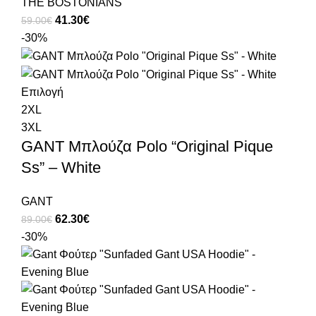
THE BOSTONIANS
41.30
€
59.00
€
-30%
Επιλογή
2XL
3XL
GANT Μπλούζα Polo “Original Pique
Ss” – White
GANT
62.30
€
89.00
€
-30%