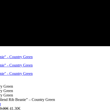
end Rib Beanie” – Country Green
Original
Η
9.00
€
41.30
€