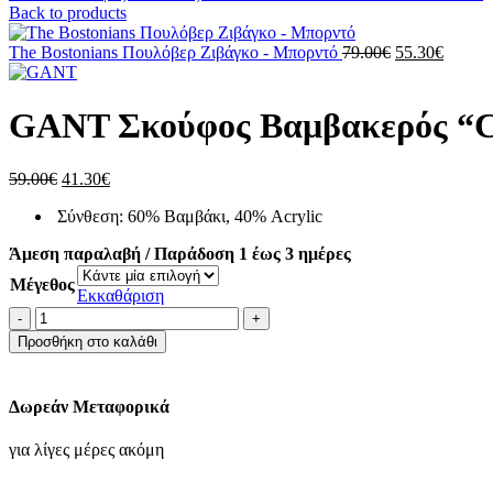
Back to products
Original
Η
The Bostonians Πουλόβερ Ζιβάγκο - Μπορντό
79.00
€
55.30
€
price
τρέχου
was:
τιμή
79.00€.
είναι:
GANT Σκούφος Βαμβακερός “Cot
55.30€
Original
Η
59.00
€
41.30
€
price
τρέχουσα
Σύνθεση: 60% Βαμβάκι, 40% Acrylic
was:
τιμή
59.00€.
είναι:
Άμεση παραλαβή / Παράδοση 1 έως 3 ημέρες
41.30€.
Μέγεθος
Εκκαθάριση
GANT
Σκούφος
Προσθήκη στο καλάθι
Βαμβακερός
"Cotton
Blend
Δωρεάν Μεταφορικά
Rib
Beanie"
για λίγες μέρες ακόμη
-
Country