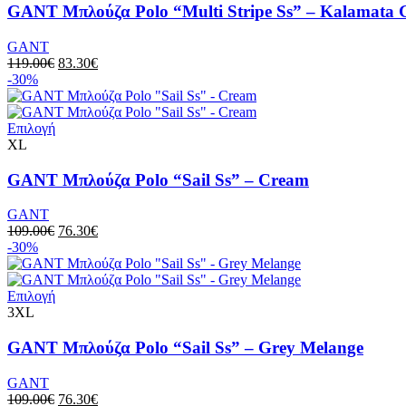
του
έχει
GANT Μπλούζα Polo “Multi Stripe Ss” – Kalamata 
προϊόντος
πολλαπλές
παραλλαγές.
GANT
Οι
Original
Η
119.00
€
83.30
€
επιλογές
price
τρέχουσα
-30%
μπορούν
was:
τιμή
να
119.00€.
είναι:
επιλεγούν
Αυτό
83.30€.
Επιλογή
στη
το
XL
σελίδα
προϊόν
του
έχει
GANT Μπλούζα Polo “Sail Ss” – Cream
προϊόντος
πολλαπλές
παραλλαγές.
GANT
Οι
Original
Η
109.00
€
76.30
€
επιλογές
price
τρέχουσα
-30%
μπορούν
was:
τιμή
να
109.00€.
είναι:
επιλεγούν
Αυτό
76.30€.
Επιλογή
στη
το
3XL
σελίδα
προϊόν
του
έχει
GANT Μπλούζα Polo “Sail Ss” – Grey Melange
προϊόντος
πολλαπλές
παραλλαγές.
GANT
Οι
Original
Η
109.00
€
76.30
€