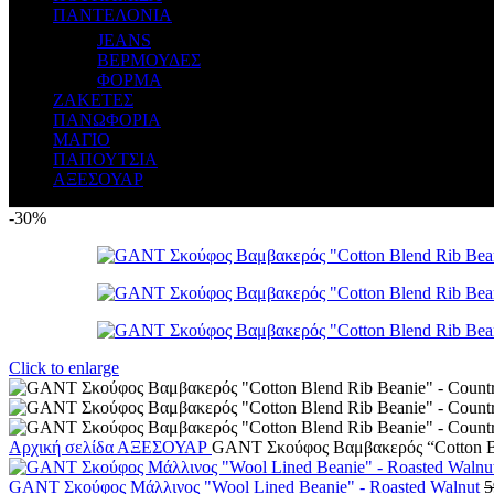
ΠΑΝΤΕΛΟΝΙΑ
JEANS
ΒΕΡΜΟΥΔΕΣ
ΦΟΡΜΑ
ΖΑΚΕΤΕΣ
ΠΑΝΩΦΟΡΙΑ
ΜΑΓΙΟ
ΠΑΠΟΥΤΣΙΑ
ΑΞΕΣΟΥΑΡ
-30%
Click to enlarge
Αρχική σελίδα
ΑΞΕΣΟΥΑΡ
GANT Σκούφος Βαμβακερός “Cotton Bl
GANT Σκούφος Μάλλινος "Wool Lined Beanie" - Roasted Walnut
5